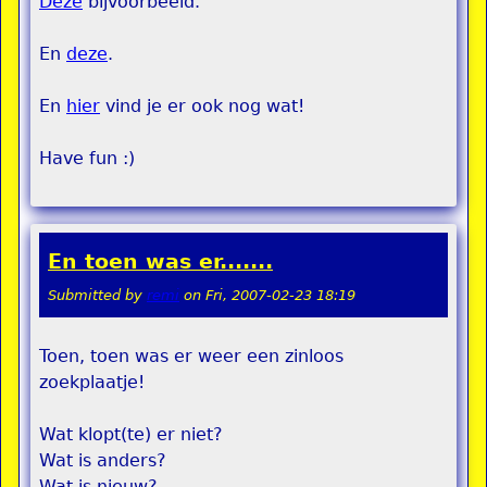
Deze
bijvoorbeeld.
En
deze
.
En
hier
vind je er ook nog wat!
Have fun :)
En toen was er.......
Submitted by
remi
on
Fri, 2007-02-23 18:19
Toen, toen was er weer een zinloos
zoekplaatje!
Wat klopt(te) er niet?
Wat is anders?
Wat is nieuw?