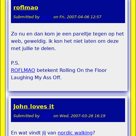
roflmao
Submitted by
teddy
on
Fri, 2007-04-06 12:57
Zo nu en dan kom je een pareltje tegen op het
web, geweldig. ik kon het niet laten om deze
met jullie te delen.
P.S.
ROFLMAO
betekent Rolling On the Floor
Laughing My Ass Off.
John loves it
Submitted by
teddy
on
Wed, 2007-03-28 16:19
En wat vindt jij van
nordic walking
?