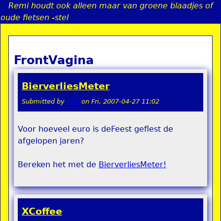
Remi houdt ook alleen maar van groene blaadjes of
Jump to navigation
oude fietsen -stel
FrontVagina
a
i
BierverliesMeter
n
Submitted by
KKS
on
Fri, 2007-04-27 11:02
Voor hoeveel euro is deFeest geflest de
e
afgelopen jaren?
n
Bereken het met de
BierverliesMeter!
u
XCoffee