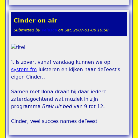
Cinder on air
Submitted by
Velasca
on
Sat, 2007-01-06 10:58
't is zover, vanaf vandaag kunnen we op
system fm
luisteren en kijken naar deFeest's
eigen Cinder..
Samen met Ilona draait hij daar iedere
zaterdagochtend wat muziek in zijn
programma
Brak uit bed
van 9 tot 12.
Cinder, veel succes names deFeest