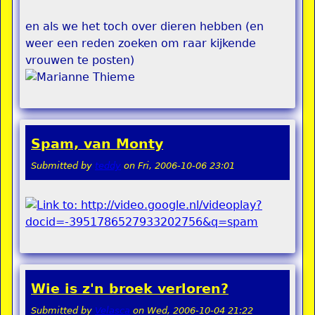
en als we het toch over dieren hebben (en
weer een reden zoeken om raar kijkende
vrouwen te posten)
Spam, van Monty
Submitted by
teddy
on
Fri, 2006-10-06 23:01
Wie is z'n broek verloren?
Submitted by
Velasca
on
Wed, 2006-10-04 21:22