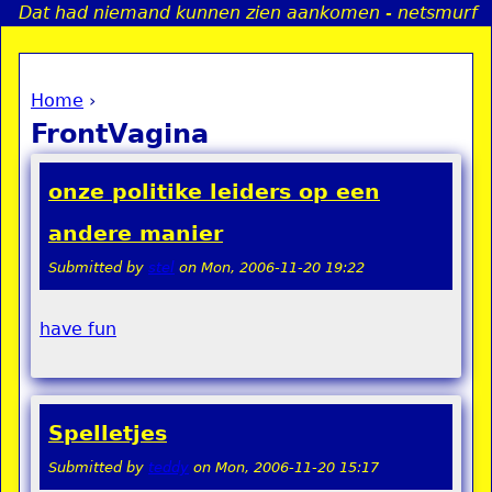
Dat had niemand kunnen zien aankomen - netsmurf
Jump to navigation
Home
›
a
You are here
FrontVagina
i
onze politike leiders op een
n
andere manier
Submitted by
stel
on
Mon, 2006-11-20 19:22
e
n
have fun
u
Spelletjes
Submitted by
teddy
on
Mon, 2006-11-20 15:17