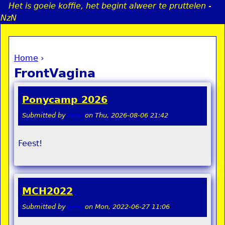
Het is goeie koffie, het begint alweer te pruttelen -
Jump to navigation
NzN
Home
›
a
You are here
FrontVagina
i
Ponycamp 2026
n
Submitted by
remi
on
Thu, 2026-08-06 21:42
e
Feest!
n
u
MCH2022
Submitted by
remi
on
Mon, 2022-06-27 11:06