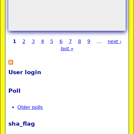
1
2
3
4
5
6
7
8
9
…
next ›
Pages
last »
User login
Poll
Older polls
sha_flag