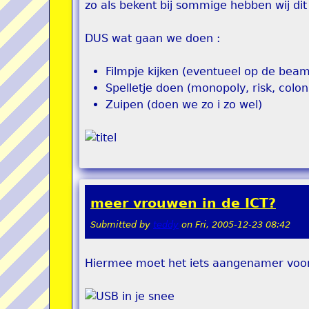
zo als bekent bij sommige hebben wij dit
DUS wat gaan we doen :
Filmpje kijken (eventueel op de bea
Spelletje doen (monopoly, risk, colon
Zuipen (doen we zo i zo wel)
meer vrouwen in de ICT?
Submitted by
teddy
on
Fri, 2005-12-23 08:42
Hiermee moet het iets aangenamer voor