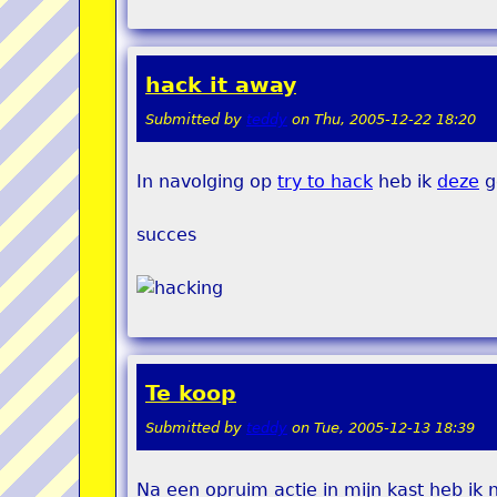
hack it away
Submitted by
teddy
on
Thu, 2005-12-22 18:20
In navolging op
try to hack
heb ik
deze
g
succes
Te koop
Submitted by
teddy
on
Tue, 2005-12-13 18:39
Na een opruim actie in mijn kast heb ik 