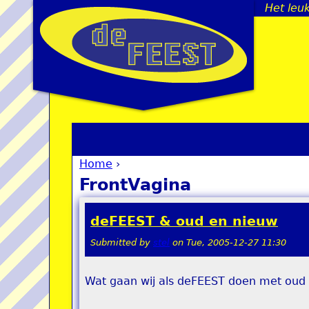
Het leuk
Home
›
You are here
FrontVagina
deFEEST & oud en nieuw
Submitted by
stel
on
Tue, 2005-12-27 11:30
Wat gaan wij als deFEEST doen met oud