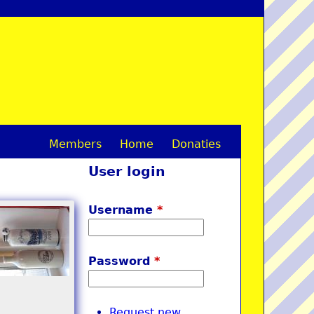
Members
Home
Donaties
M
User login
a
i
Username
*
n
m
Password
*
e
n
Request new