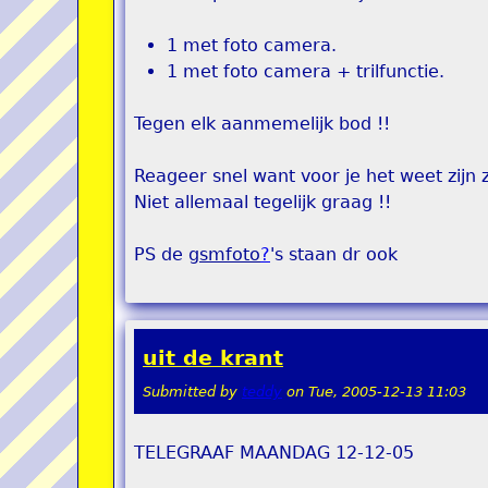
1 met foto camera.
1 met foto camera + trilfunctie.
Tegen elk aanmemelijk bod !!
Reageer snel want voor je het weet zijn 
Niet allemaal tegelijk graag !!
PS de
gsmfoto
?
's staan dr ook
uit de krant
Submitted by
teddy
on
Tue, 2005-12-13 11:03
TELEGRAAF MAANDAG 12-12-05