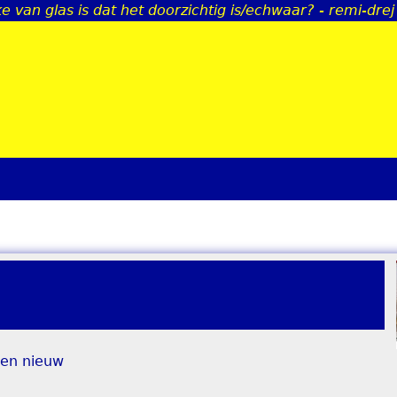
e van glas is dat het doorzichtig is/echwaar? - remi-drej
Jump to navigation
 en nieuw