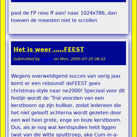
past de FP reso ff aan! naar 1024x786, dan
hoeven de meesten niet te scrollen
Het is weer .....FEEST
Submitted by
rippie
on
Mon, 2005-07-25 08:32
Wegens overweldigend succes van vorig jaar
komt er een rebound! deFEEST goes
christmas-style naar ne2000! Speciaal voor dit
festijn wordt de 'Trol voorzien van een
kerstboom op zijn bullbar, zodat iedereen die
het niet gelooft achterna wordt gezeten door
een wel heel grote, enge en boze kerstboom.
Dus, als je nog wat kerstspullen hebt liggen
(wat van die witte spuittroep, aka Cum-in-a-