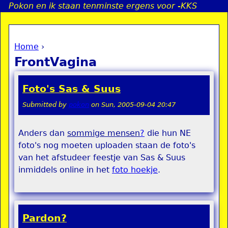
Pokon en ik staan tenminste ergens voor -KKS
Jump to navigation
Home
›
a
You are here
FrontVagina
i
Foto's Sas & Suus
n
Submitted by
pokon
on
Sun, 2005-09-04 20:47
e
Anders dan
sommige mensen
?
die hun NE
foto's nog moeten uploaden staan de foto's
n
van het afstudeer feestje van Sas & Suus
u
inmiddels online in het
foto hoekje
.
Pardon?