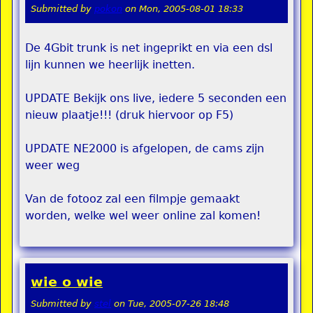
Submitted by
pokon
on
Mon, 2005-08-01 18:33
De 4Gbit trunk is net ingeprikt en via een dsl
lijn kunnen we heerlijk inetten.
UPDATE Bekijk ons live, iedere 5 seconden een
nieuw plaatje!!! (druk hiervoor op F5)
UPDATE NE2000 is afgelopen, de cams zijn
weer weg
Van de fotooz zal een filmpje gemaakt
worden, welke wel weer online zal komen!
wie o wie
Submitted by
stel
on
Tue, 2005-07-26 18:48