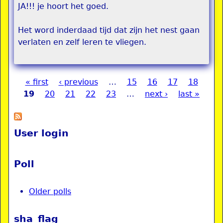
JA!!! je hoort het goed.
Het word inderdaad tijd dat zijn het nest gaan
verlaten en zelf leren te vliegen.
« first
‹ previous
…
15
16
17
18
Pages
19
20
21
22
23
…
next ›
last »
User login
Poll
Older polls
sha_flag