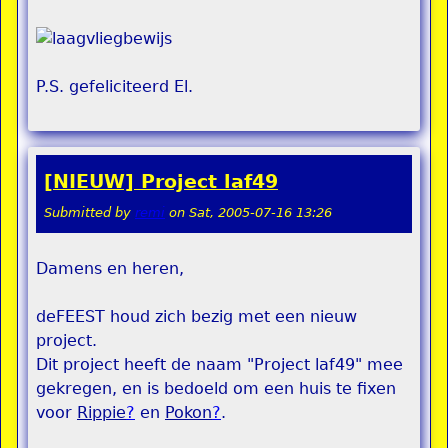
P.S. gefeliciteerd El.
[NIEUW] Project laf49
Submitted by
remi
on
Sat, 2005-07-16 13:26
Damens en heren,
deFEEST houd zich bezig met een nieuw
project.
Dit project heeft de naam "Project laf49" mee
gekregen, en is bedoeld om een huis te fixen
voor
Rippie
?
en
Pokon
?
.