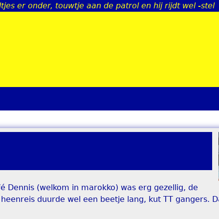
ltjes er onder, touwtje aan de patrol en hij rijdt wel -stel
Jump to navigation
café Dennis (welkom in marokko) was erg gezellig, de
de heenreis duurde wel een beetje lang, kut TT gangers.