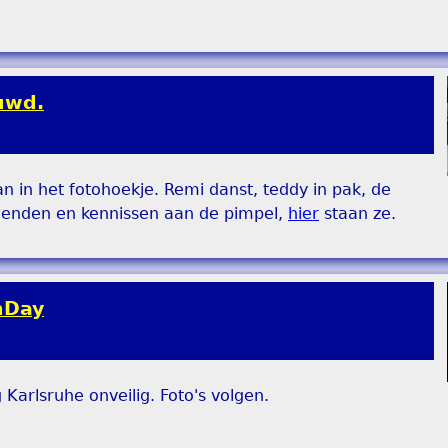
uwd.
an in het fotohoekje. Remi danst, teddy in pak, de
rienden en kennissen aan de pimpel,
hier
staan ze.
nDay
arlsruhe onveilig. Foto's volgen.