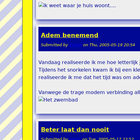
Adem benemend
Submitted by
pokon
on
Thu, 2005-05-19 20:54
Vandaag realiseerde ik me hoe letterli
Tijdens het snorkelen kwam ik bij een kle
realiseerde ik me dat het tijd was om ad
Vanwege de trage modem verbinding allee
Beter laat dan nooit
Submitted by
teddy
on
Tue, 2005-05-17 22:52