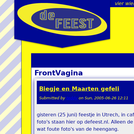
vier wie
FrontVagina
Biegje en Maarten gefeli
Submitted by
teddy
on
Sun, 2005-06-26 12:11
gisteren (25 juni) feestje in Utrech, in 
foto's staan hier op defeest.nl. Alleen 
wat foute foto's van de heengang.