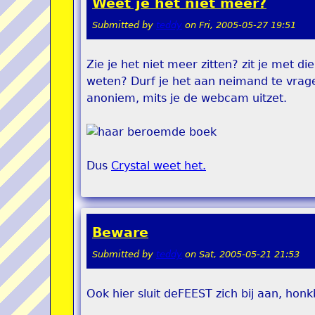
Weet je het niet meer?
Submitted by
teddy
on
Fri, 2005-05-27 19:51
Zie je het niet meer zitten? zit je met d
weten? Durf je het aan neimand te vrag
anoniem, mits je de webcam uitzet.
Dus
Crystal weet het.
Beware
Submitted by
teddy
on
Sat, 2005-05-21 21:53
Ook hier sluit deFEEST zich bij aan, honk