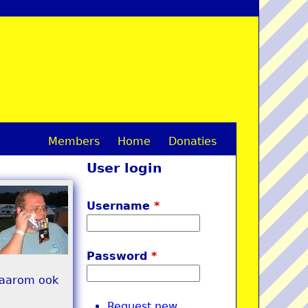
Members
Home
Donaties
M
User login
a
i
Username
*
n
m
Password
*
e
 Daarom ook
n
Request new