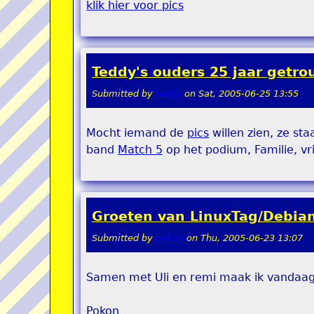
klik hier voor pics
Teddy's ouders 25 jaar getro
Submitted by
teddy
on
Sat, 2005-06-25 13:55
Mocht iemand de
pics
willen zien, ze sta
band
Match 5
op het podium, Familie, v
Groeten van LinuxTag/Debia
Submitted by
pokon
on
Thu, 2005-06-23 13:07
Samen met Uli en remi maak ik vandaag K
Pokon