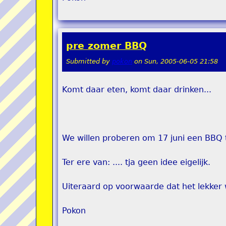
pre zomer BBQ
Submitted by
pokon
on
Sun, 2005-06-05 21:58
Komt daar eten, komt daar drinken...
We willen proberen om 17 juni een BBQ t
Ter ere van: .... tja geen idee eigelijk.
Uiteraard op voorwaarde dat het lekker 
Pokon