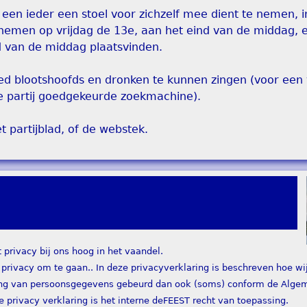
 een ieder een stoel voor zichzelf mee dient te nemen, i
 nemen op vrijdag de 13e, aan het eind van de middag, 
nd van de middag plaatsvinden.
ied blootshoofds en dronken te kunnen zingen (voor een
 de partij goedgekeurde zoekmachine).
t partijblad, of de webstek.
rivacy bij ons hoog in het vaandel.
 privacy om te gaan.. In deze privacyverklaring is beschreven hoe wi
ng van persoonsgegevens gebeurd dan ook (soms) conform de Alge
privacy verklaring is het interne deFEEST recht van toepassing.