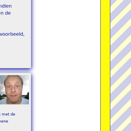
ndien
en de
 voorbeeld,
j met de
mene