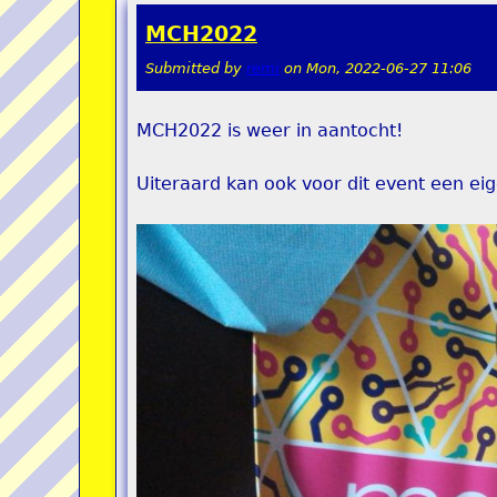
MCH2022
Submitted by
remi
on
Mon, 2022-06-27 11:06
MCH2022 is weer in aantocht!
Uiteraard kan ook voor dit event een ei