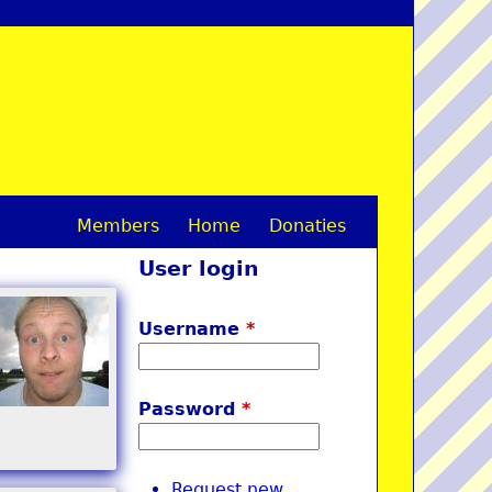
Members
Home
Donaties
M
User login
a
i
Username
*
n
m
Password
*
e
n
Request new