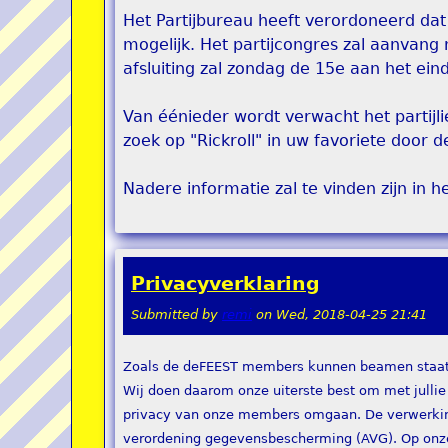
Het Partijbureau heeft verordoneerd dat
mogelijk. Het partijcongres zal aanvang
afsluiting zal zondag de 15e aan het ei
Van éénieder wordt verwacht het partijl
zoek op "Rickroll" in uw favoriete door
Nadere informatie zal te vinden zijn in he
Privacyverklaring
Submitted by
remi
on
Wed, 2018-04-25 21:41
Zoals de deFEEST members kunnen beamen staat p
Wij doen daarom onze uiterste best om met jullie
privacy van onze members omgaan. De verwerki
verordening gegevensbescherming (AVG). Op onze 