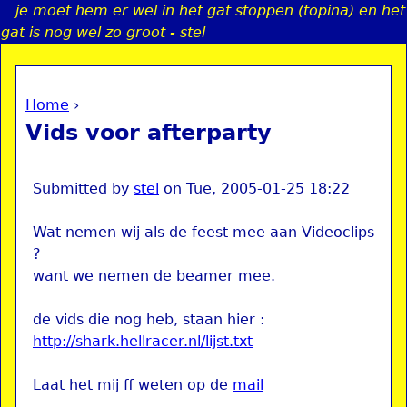
je moet hem er wel in het gat stoppen (topina) en het
Jump to navigation
gat is nog wel zo groot - stel
Home
›
a
You are here
Vids voor afterparty
i
n
Submitted by
stel
on
Tue, 2005-01-25 18:22
Wat nemen wij als de feest mee aan Videoclips
e
?
want we nemen de beamer mee.
n
de vids die nog heb, staan hier :
u
http://shark.hellracer.nl/lijst.txt
Laat het mij ff weten op de
mail