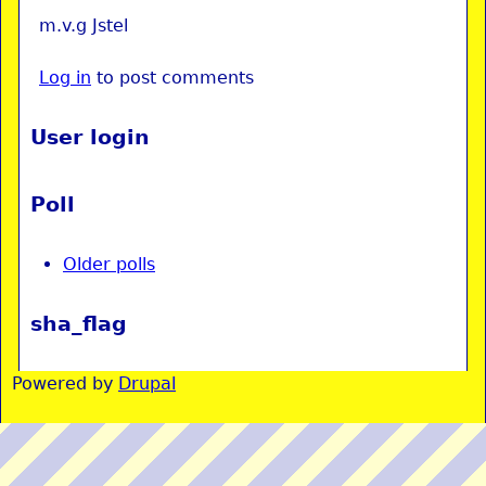
m.v.g Jstel
Log in
to post comments
User login
Poll
Older polls
sha_flag
Powered by
Drupal