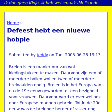
Ik doe geen Klojo, ik heb wel smaak -Melisande
Jump to navigation
Home
›
a
You are here
Defeest hebt een niuewe
i
hobpie
n
Submitted by
teddy
on
Tue, 2005-06-28 19:13
e
Breien is een manier om van wol
kledingstukken te maken. Daarvoor zijn een of
n
meerdere bollen wol en twee of meerdere
u
breinaalden nodig. Breien is in het Europa van
na de 19e eeuw geworden tot een bezigheid
voor vrouwen. Daarvoor werd er evenwel ook
door Europese mannen gebreid. Tot in de 20e
eeuw was de breiende herder of visser nog