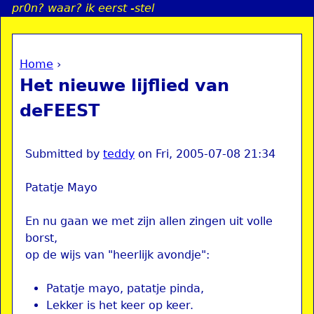
pr0n? waar? ik eerst -stel
Jump to navigation
Home
›
a
You are here
Het nieuwe lijflied van
i
deFEEST
n
Submitted by
teddy
on
Fri, 2005-07-08 21:34
e
Patatje Mayo
n
En nu gaan we met zijn allen zingen uit volle
u
borst,
op de wijs van "heerlijk avondje":
Patatje mayo, patatje pinda,
Lekker is het keer op keer.