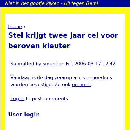
Niet in het gaatje kijken - Uli tegen Remi
Jump to navigation
Home
›
a
You are here
Stel krijgt twee jaar cel voor
i
beroven kleuter
n
Submitted by
smunt
on
Fri, 2006-03-17 12:42
e
Vandaag is de dag waarop alle vermoedens
worden bevestigd. Zo ook
op nu.nl
.
n
u
Log in
to post comments
User login