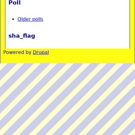
Poll
Older polls
sha_flag
Powered by
Drupal