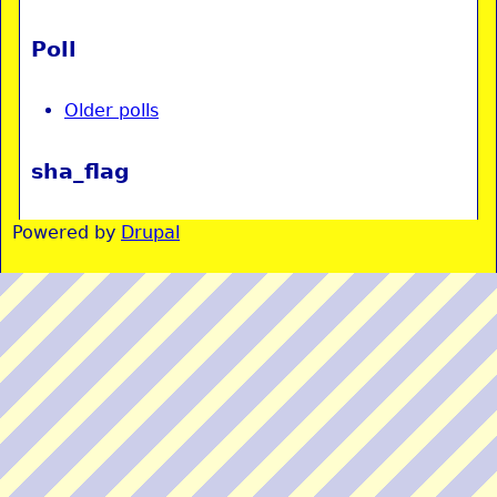
Poll
Older polls
sha_flag
Powered by
Drupal