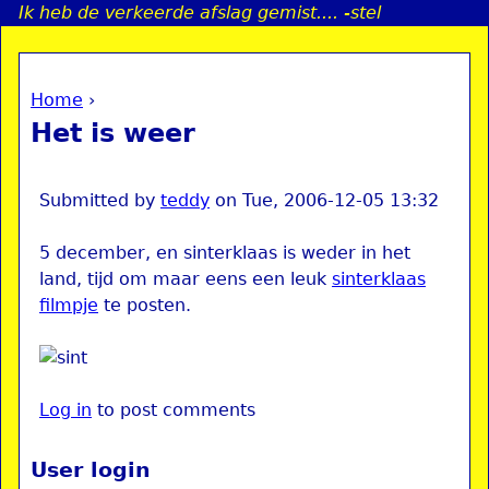
Ik heb de verkeerde afslag gemist.... -stel
Jump to navigation
Home
›
a
You are here
Het is weer
i
n
Submitted by
teddy
on
Tue, 2006-12-05 13:32
5 december, en sinterklaas is weder in het
e
land, tijd om maar eens een leuk
sinterklaas
filmpje
te posten.
n
u
Log in
to post comments
User login