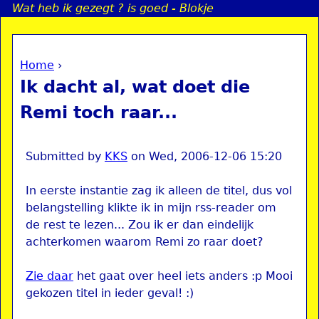
Wat heb ik gezegt ? is goed - Blokje
Jump to navigation
Home
›
a
You are here
Ik dacht al, wat doet die
i
Remi toch raar...
n
Submitted by
KKS
on
Wed, 2006-12-06 15:20
e
In eerste instantie zag ik alleen de titel, dus vol
belangstelling klikte ik in mijn rss-reader om
n
de rest te lezen... Zou ik er dan eindelijk
u
achterkomen waarom Remi zo raar doet?
Zie daar
het gaat over heel iets anders :p Mooi
gekozen titel in ieder geval! :)