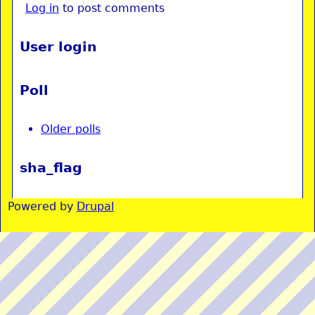
Log in
to post comments
User login
Poll
Older polls
sha_flag
Powered by
Drupal